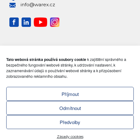
info@warex.cz
Tato webová stránka používá soubory cookie
k zajištění správného a
bezpečného fungování webové stránky, k udržování nastavení, k
zaznamenávání údajů o používání webové stránky a k přizpůsobení
zobrazovaného reklamního obsahu.
Příjmout
Odmítnout
Předvolby
ZENI
Zásady cookies