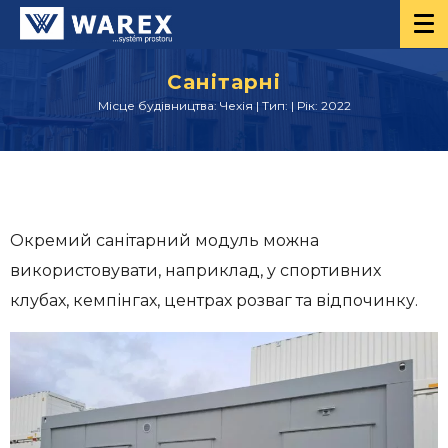
Санітарні
Місце будівництва: Чехія | Тип: | Рік: 2022
Окремий санітарний модуль можна
використовувати, наприклад, у спортивних
клубах, кемпінгах, центрах розваг та відпочинку.