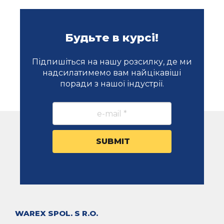
Будьте в курсі!
Підпишіться на нашу розсилку, де ми
надсилатимемо вам найцікавіші
поради з нашої індустрії.
WAREX SPOL. S R.O.