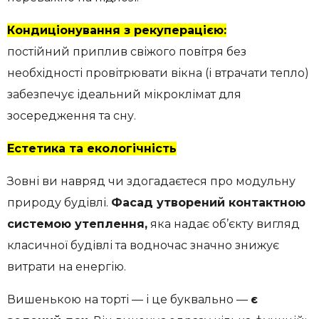
Кондиціонування з рекуперацією:
постійний приплив свіжого повітря без
необхідності провітрювати вікна (і втрачати тепло)
забезпечує ідеальний мікроклімат для
зосередження та сну.
Естетика та екологічність
Зовні ви навряд чи здогадаєтеся про модульну
природу будівлі.
Фасад утворений контактною
системою утеплення,
яка надає об’єкту вигляд
класичної будівлі та водночас значно знижує
витрати на енергію.
Вишенькою на торті — і це буквально —
є