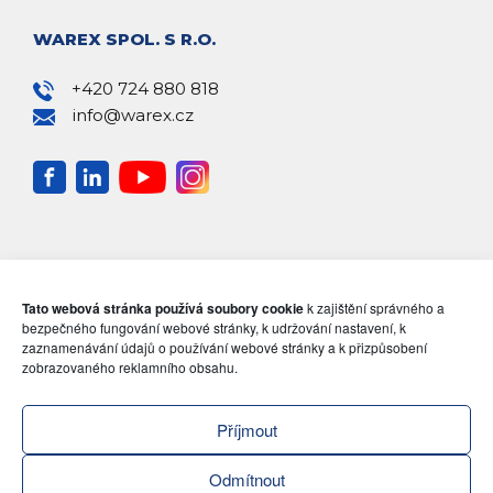
WAREX SPOL. S R.O.
+420 724 880 818
info@warex.cz
Tato webová stránka používá soubory cookie
k zajištění správného a
bezpečného fungování webové stránky, k udržování nastavení, k
zaznamenávání údajů o používání webové stránky a k přizpůsobení
zobrazovaného reklamního obsahu.
Příjmout
Odmítnout