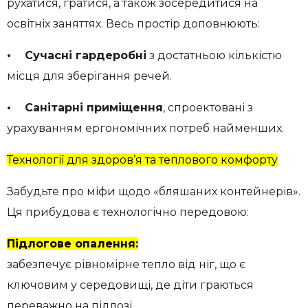
рухатися, гратися, а також зосередитися на
освітніх заняттях. Весь простір доповнюють:
• Сучасні гардеробні
з достатньою кількістю
місця для зберігання речей.
• Санітарні приміщення
, спроектовані з
урахуванням ергономічних потреб найменших.
Технології для здоров’я та теплового комфорту
Забудьте про міфи щодо «бляшаних контейнерів».
Ця прибудова є технологічно передовою:
Підлогове опалення:
забезпечує рівномірне тепло від ніг, що є
ключовим у середовищі, де діти граються
переважно на підлозі.