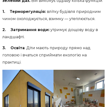
зелений дах.
Він виконує одразу кілька функцій:
1. Терморегуляція:
влітку будівля природним
чином охолоджується, взимку — утеплюється.
2. Затримання води:
утримує дощову воду в
ландшафті.
3. Освіта
: Діти мають природу прямо над
головою і вчаться сприймати екологію на
практиці.