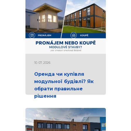
10. 07. 2026
Оренда чи купівля
модульної будівлі? Як
обрати правильне
рішення