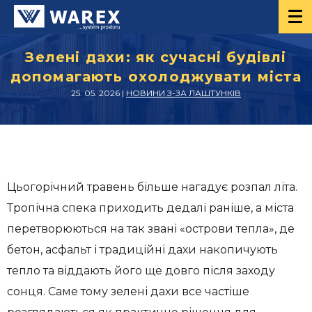
Зелені дахи: як сучасні будівлі
допомагають охолоджувати міста
25. 05. 2026 |
НОВИНИ З-ЗА ЛАШТУНКІВ
Цьогорічний травень більше нагадує розпал літа.
Тропічна спека приходить дедалі раніше, а міста
перетворюються на так звані «острови тепла», де
бетон, асфальт і традиційні дахи накопичують
тепло та віддають його ще довго після заходу
сонця. Саме тому зелені дахи все частіше