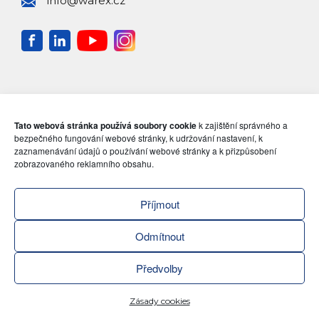
info@warex.cz
Tato webová stránka používá soubory cookie
k zajištění správného a
bezpečného fungování webové stránky, k udržování nastavení, k
zaznamenávání údajů o používání webové stránky a k přizpůsobení
zobrazovaného reklamního obsahu.
Příjmout
Odmítnout
Předvolby
ZENI
Zásady cookies