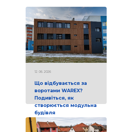
12. 06. 2026
Що відбувається за
воротами WAREX?
Подивіться, як
створюється модульна
будівля