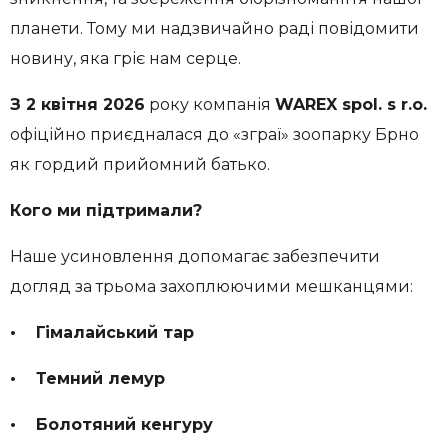
планети. Тому ми надзвичайно раді повідомити
новину, яка гріє нам серце.
З 2 квітня 2026
року компанія
WAREX spol. s r.o.
офіційно приєдналася до «зграї» зоопарку Брно
як гордий прийомний батько.
Кого ми підтримали?
Наше усиновлення допомагає забезпечити
догляд за трьома захоплюючими мешканцями:
• Гімалайський тар
• Темний лемур
• Болотяний кенгуру