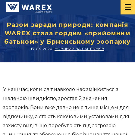
Разом заради природи: компанія
WAREX стала гордим «прийомним
батьком» у Брненському зоопарку
13. 04. 2026 |
НОВИНИ З-ЗА ЛАШТУНКІВ
У наш час, коли світ навколо нас змінюється з
шаленою швидкістю, зростає й значення
зоопарків. Вони вже давно не є лише місцем для
відпочинку, а стають ключовими установами для
захисту видів, що перебувають під загрозою
зникнення, та збереження біорізноманіття нашої