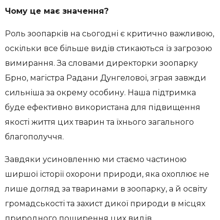
Чому це має значення?
Роль зоопарків на сьогодні є критично важливою,
оскільки все більше видів стикаються із загрозою
вимирання. За словами директорки зоопарку
Брно, магістра Радани Дунгелової, зграя завжди
сильніша за окрему особину. Наша підтримка
буде ефективно використана для підвищення
якості життя цих тварин та їхнього загального
благополуччя.
Завдяки усиновленню ми стаємо частиною
ширшої історії охорони природи, яка охоплює не
лише догляд за тваринами в зоопарку, а й освіту
громадськості та захист дикої природи в місцях
природного поширення цих видів.