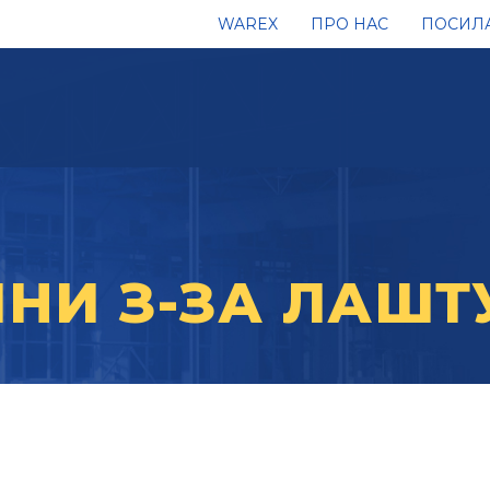
WAREX
ПРО НАC
ПОСИЛ
НИ З-ЗА ЛАШТ