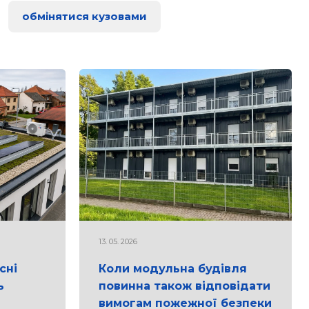
обмінятися кузовами
13. 05. 2026
сні
Коли модульна будівля
ь
повинна також відповідати
вимогам пожежної безпеки