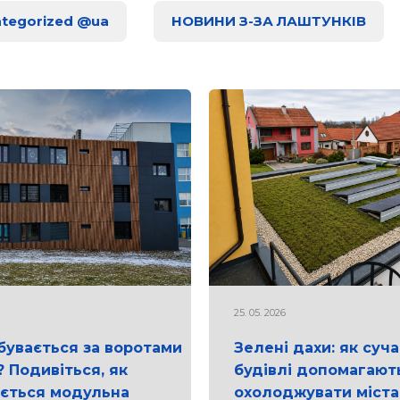
tegorized @ua
НОВИНИ З-ЗА ЛАШТУНКІВ
25. 05. 2026
бувається за воротами
Зелені дахи: як суча
 Подивіться, як
будівлі допомагают
ється модульна
охолоджувати міста