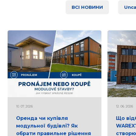
ВСІ НОВИНИ
Unca
10. 07. 2026
12. 06. 2026
Оренда чи купівля
Що від
модульної будівлі? Як
WAREX?
обрати правильне рішення
створю