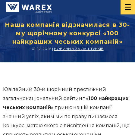
Наша компанія відзначилася в 30-
му щорічному конкурсі «100
найкращих чеських компаній»
01. 12. 2025 |
НОВИНИ З-ЗА ЛАШТУНКІВ
Ювілейний 30-й щорічний престижний
загальнонаціональний рейтинг «
100 найкращих
чеських компаній
» приніс нашій компанії
значний успіх, яким ми по праву пишаємося.
Конкурс, метою якого є висвітлення компаній, що
сприяють розвитку чеської економіки,