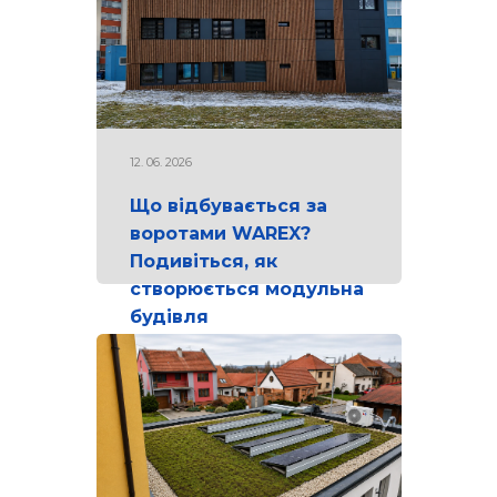
12. 06. 2026
Що відбувається за
воротами WAREX?
Подивіться, як
створюється модульна
будівля