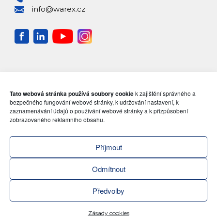
info@warex.cz
Tato webová stránka používá soubory cookie
k zajištění správného a
bezpečného fungování webové stránky, k udržování nastavení, k
zaznamenávání údajů o používání webové stránky a k přizpůsobení
zobrazovaného reklamního obsahu.
Příjmout
Odmítnout
Předvolby
Zásady cookies
ZENI