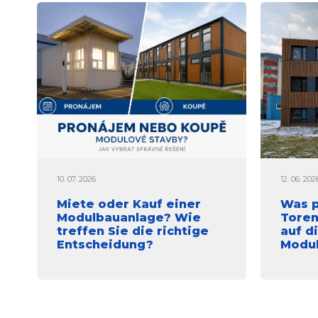
10. 07. 2026
12. 06. 202
Miete oder Kauf einer
Was p
Modulbauanlage? Wie
Toren
treffen Sie die richtige
auf d
Entscheidung?
Modu