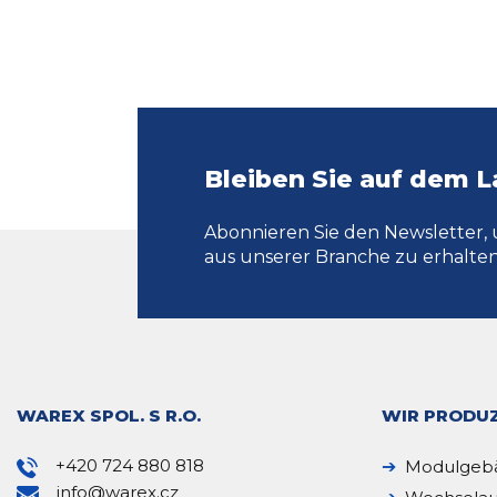
Bleiben Sie auf dem 
Abonnieren Sie den Newsletter, 
aus unserer Branche zu erhalten
WAREX SPOL. S R.O.
WIR PRODUZ
+420 724 880 818
Modulgeb
info@warex.cz