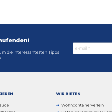
Laufenden!
um die interessantesten Tipps
.
IEREN
WIR BIETEN
äude
Wohncontainerverleih