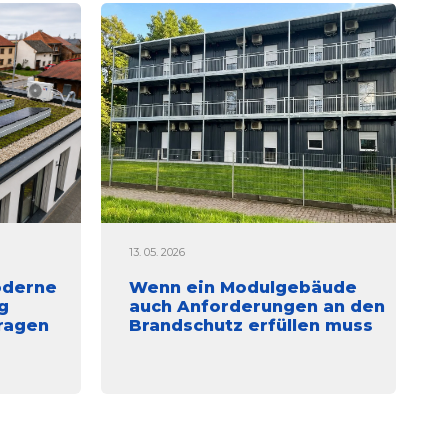
13. 05. 2026
oderne
Wenn ein Modulgebäude
g
auch Anforderungen an den
tragen
Brandschutz erfüllen muss