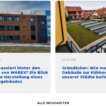
6
25. 05. 2026
assiert hinter den
Gründächer: Wie m
 von WAREX? Ein Blick
Gebäude zur Kühlun
ie Herstellung eines
unserer Städte bei
lgebäudes
ALLE NEUIGKEITEN