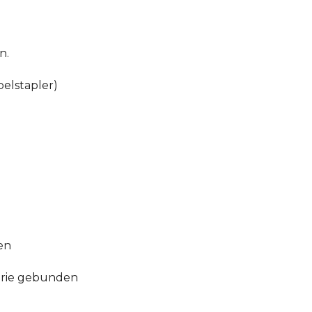
n.
belstapler)
en
serie gebunden