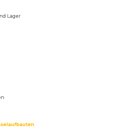
und Lager
en
hselaufbauten