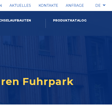
N
AKTUELLES
KONTAKTE
ANFRAGE
DE
CHSELAUFBAUTEN
PRODUKTKATALOG
hren Fuhrpark