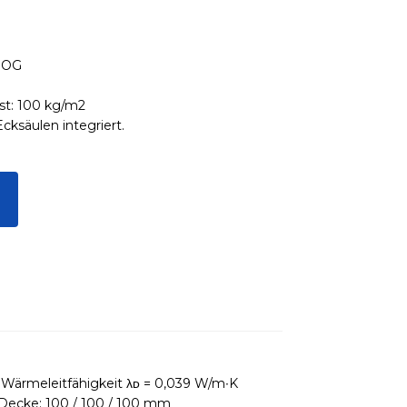
2.OG
st: 100 kg/m2
cksäulen integriert.
 Wärmeleitfähigkeit λᴅ = 0,039 W/m∙K
Decke: 100 / 100 / 100 mm