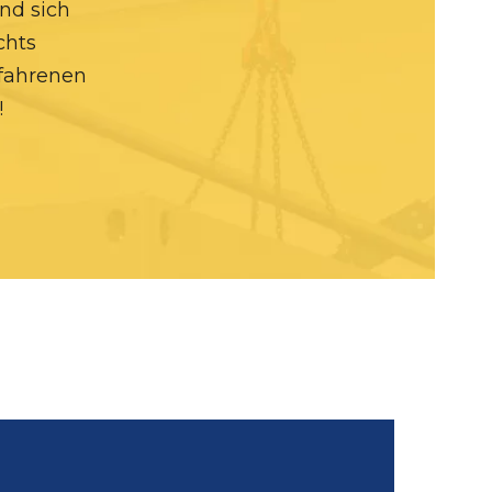
nd sich
chts
rfahrenen
!