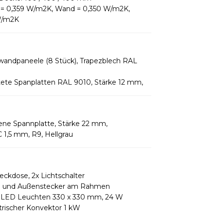
 = 0,359 W/m2K, Wand = 0,350 W/m2K,
W/m2K
andpaneele (8 Stück), Trapezblech RAL
tete Spanplatten RAL 9010, Stärke 12 mm,
e Spannplatte, Stärke 22 mm,
1,5 mm, R9, Hellgrau
ckdose, 2x Lichtschalter
e und Außenstecker am Rahmen
x LED Leuchten 330 x 330 mm, 24 W
trischer Konvektor 1 kW