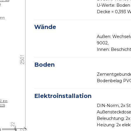
U-Werte: Boden
Decke = 0,393 
Wände
Außen: Wechselw
9002,
Innen: Beschich
Boden
Zementgebunden
Bodenbelag PVC 
Elektroinstallation
DIN-Norm, 2x Ste
Außensteckdos
Beleuchtung: 2
Heizung: 2x elek