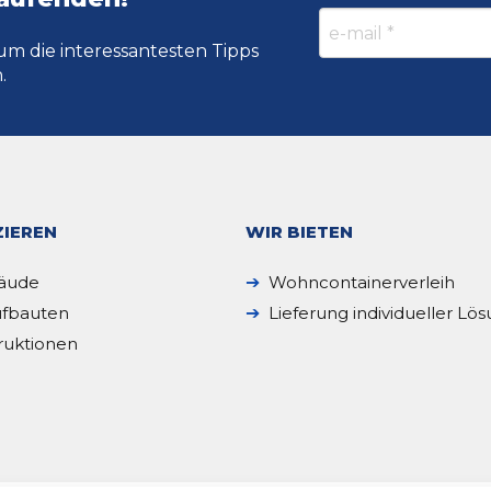
um die interessantesten Tipps
.
IEREN
WIR BIETEN
äude
Wohncontainerverleih
fbauten
Lieferung individueller Lö
ruktionen