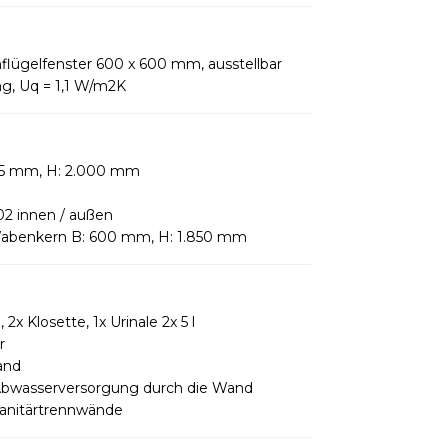
nflügelfenster 600 x 600 mm, ausstellbar
g, Uq = 1,1 W/m2K
875 mm, H: 2.000 mm
2 innen / außen
Wabenkern B: 600 mm, H: 1.850 mm
x Klosette, 1x Urinale 2x 5 l
r
and
Abwasserversorgung durch die Wand
anitärtrennwände