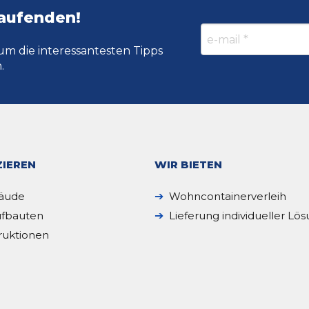
Laufenden!
um die interessantesten Tipps
.
IEREN
WIR BIETEN
äude
Wohncontainerverleih
fbauten
Lieferung individueller Lö
ruktionen