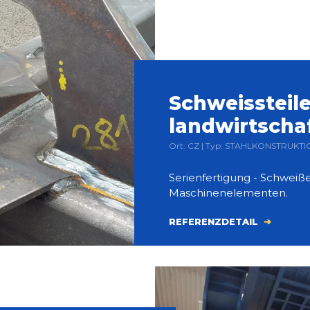
Schweissteile
landwirtscha
Ort: CZ | Typ: STAHLKONSTRUKTIO
Serienfertigung - Schweiße
Maschinenelementen.
REFERENZDETAIL