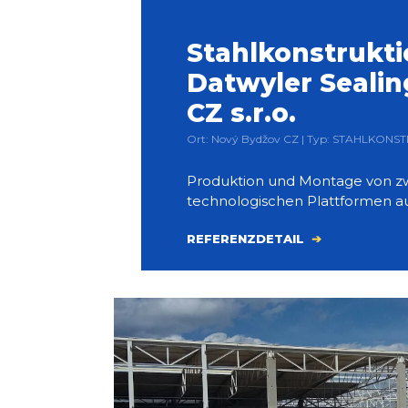
Stahlkonstrukti
Datwyler Sealin
CZ s.r.o.
Ort: Nový Bydžov CZ | Typ: STAHLKONST
Produktion und Montage von z
technologischen Plattformen au
REFERENZDETAIL