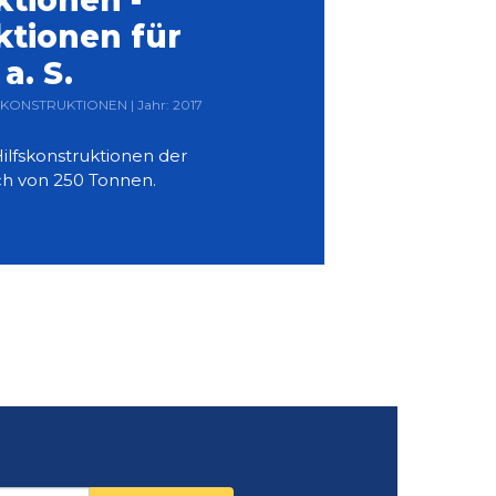
ktionen -
tionen für
a. S.
AHLKONSTRUKTIONEN | Jahr: 2017
lfskonstruktionen der
ch von 250 Tonnen.