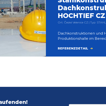
Stahlkonstru
Dachkonstruk
HOCHTIEF CZ 
Ort: České Velenice CZ | Typ: ST
Dachkonstruktionen und Hi
Produktionshalle im Berei
REFERENZDETAIL
Laufenden!