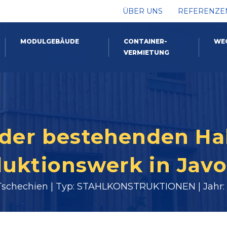
ÜBER UNS
REFERENZE
MODULGEBÄUDE
CONTAINER-
WE
VERMIETUNG
 der bestehenden H
uktionswerk in Javo
 Tschechien | Typ: STAHLKONSTRUKTIONEN | Jahr: