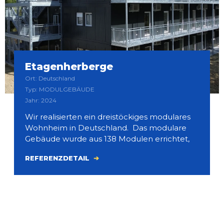
Etagenherberge
Ort: Deutschland
Typ: MODULGEBÄUDE
Jahr: 2024
Wir realisierten ein dreistöckiges modulares
Wohnheim in Deutschland. Das modulare
Gebäude wurde aus 138 Modulen errichtet,
REFERENZDETAIL