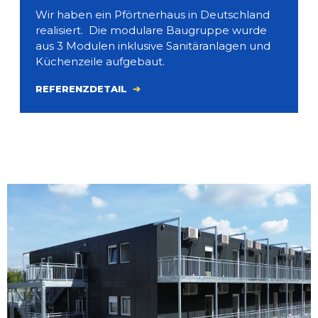
Wir haben ein Pförtnerhaus in Deutschland
realisiert. Die modulare Baugruppe wurde
aus 3 Modulen inklusive Sanitäranlagen und
Küchenzeile aufgebaut.
REFERENZDETAIL