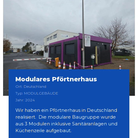
Modulares Pförtnerhaus
Ort: Deutschland
Typ: MODULGEBÄUDE
Jahr: 2024
Wir haben ein Pförtnerhaus in Deutschland
realisiert. Die modulare Baugruppe wurde
aus 3 Modulen inklusive Sanitäranlagen und
Küchenzeile aufgebaut.