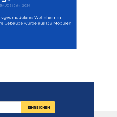
BÄUDE | Jahr: 2024
töckiges modulares Wohnheim in
re Gebäude wurde aus 138 Modulen