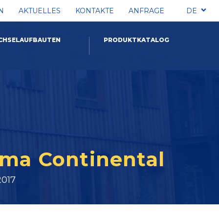
N
AKTUELLES
KONTAKTE
ANFRAGE
DE
CHSELAUFBAUTEN
PRODUKTKATALOG
irma Continental
2017