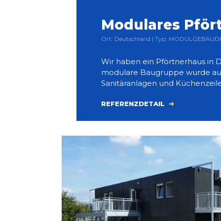
Modulares Pför
Ort: Deutschland | Typ: MODULGEBÄUDE 
Wir haben ein Pförtnerhaus in D
modulare Baugruppe wurde aus
Sanitäranlagen und Küchenzeil
REFERENZDETAIL