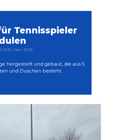
ür Tennisspieler
dulen
ÄUDE | Jahr: 2025
e hergestellt und gebaut, die aus 5
tten und Duschen besteht.