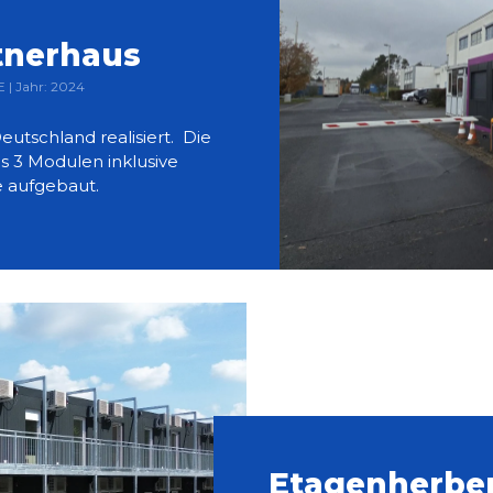
tnerhaus
| Jahr: 2024
eutschland realisiert. Die
 3 Modulen inklusive
e aufgebaut.
Etagenherbe