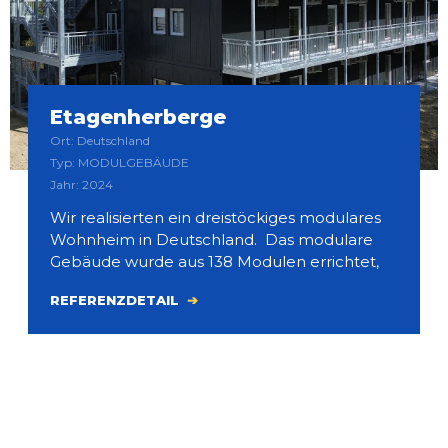
Etagenherberge
Ort: Deutschland
Typ: MODULGEBÄUDE
Jahr: 2024
Wir realisierten ein dreistöckiges modulares
Wohnheim in Deutschland. Das modulare
Gebäude wurde aus 138 Modulen errichtet,
REFERENZDETAIL