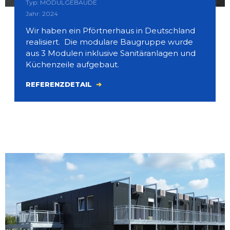
Typ: MODULGEBÄUDE
Jahr: 2024
Wir haben ein Pförtnerhaus in Deutschland
realisiert. Die modulare Baugruppe wurde
aus 3 Modulen inklusive Sanitäranlagen und
Küchenzeile aufgebaut.
REFERENZDETAIL