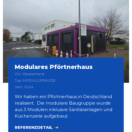
Modulares Pförtnerhaus
Ort: Deutschland
Typ: MODULGEBÄUDE
Jahr: 2024
Wir haben ein Pförtnerhaus in Deutschland
realisiert. Die modulare Baugruppe wurde
aus 3 Modulen inklusive Sanitäranlagen und
Küchenzeile aufgebaut.
REFERENZDETAIL