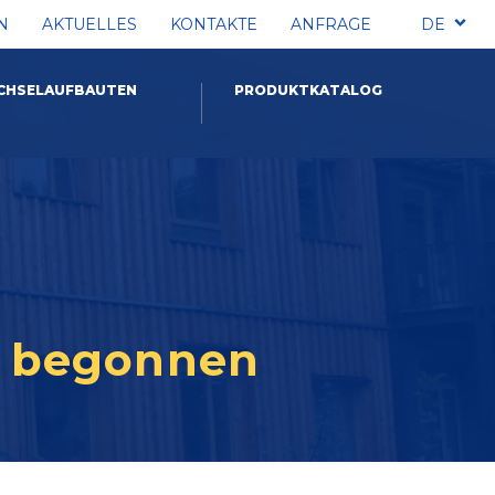
N
AKTUELLES
KONTAKTE
ANFRAGE
DE
CHSELAUFBAUTEN
PRODUKTKATALOG
t begonnen