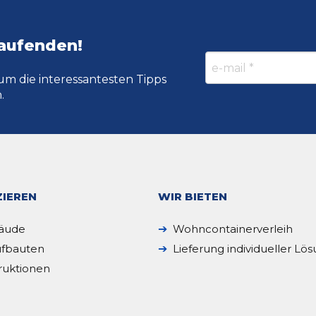
Laufenden!
um die interessantesten Tipps
.
IEREN
WIR BIETEN
äude
Wohncontainerverleih
fbauten
Lieferung individueller Lö
ruktionen