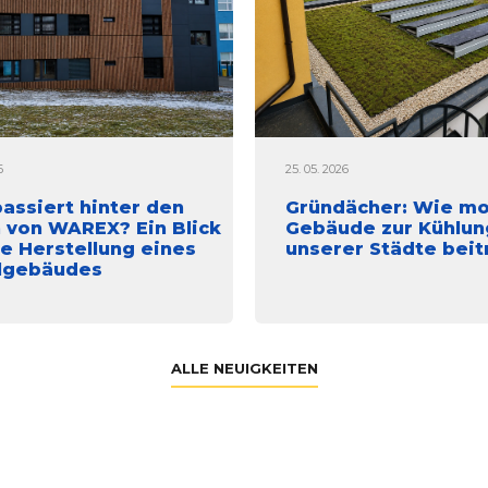
6
25. 05. 2026
assiert hinter den
Gründächer: Wie m
 von WAREX? Ein Blick
Gebäude zur Kühlun
ie Herstellung eines
unserer Städte bei
lgebäudes
ALLE NEUIGKEITEN