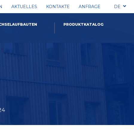
N
AKTUELLES
KONTAKTE
ANFRAGE
DE
CHSELAUFBAUTEN
PRODUKTKATALOG
24