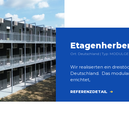
Etagenherbe
Ort: Deutschland | Typ: MODULGE
Wir realisierten ein dreis
Deutschland. Das modula
errichtet,
REFERENZDETAIL