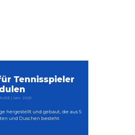
ür Tennisspieler
dulen
ÄUDE | Jahr: 2025
e hergestellt und gebaut, die aus 5
tten und Duschen besteht.