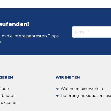
Laufenden!
um die interessantesten Tipps
.
IEREN
WIR BIETEN
äude
Wohncontainerverleih
fbauten
Lieferung individueller Lö
ruktionen