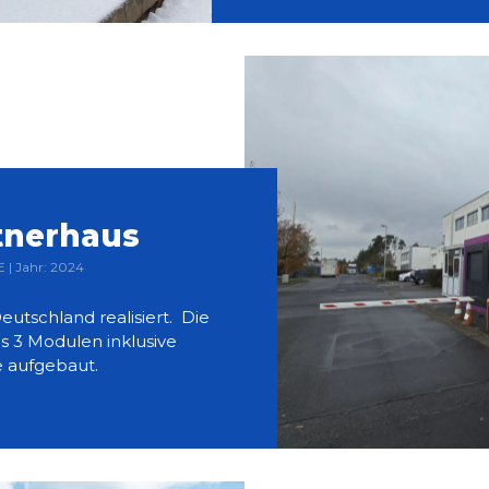
tnerhaus
| Jahr: 2024
eutschland realisiert. Die
 3 Modulen inklusive
e aufgebaut.