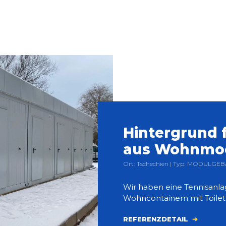
Hintergrund f
aus Wohnmo
Ort: Tschechien | Typ: MODULGEB
Wir haben eine Tennisanlag
Wohncontainern mit Toile
REFERENZDETAIL