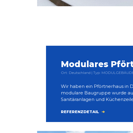
Modulares Pför
Ort: Deutschland | Typ: MODULGEBÄUDE 
Wir haben ein Pförtnerhaus in D
modulare Baugruppe wurde aus
Sanitäranlagen und Küchenzeil
REFERENZDETAIL