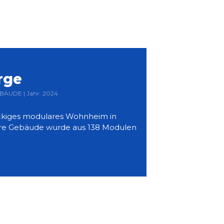
rge
BÄUDE | Jahr: 2024
töckiges modulares Wohnheim in
re Gebäude wurde aus 138 Modulen