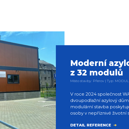
Moderní azyl
z 32 modulů
Místo stavby: Přerov | Typ: MODU
V roce 2024 společnost WA
dvoupodlažní azylový dům
modulární stavba poskytu
osoby v nepříznivé životní s
DETAIL REFERENCE