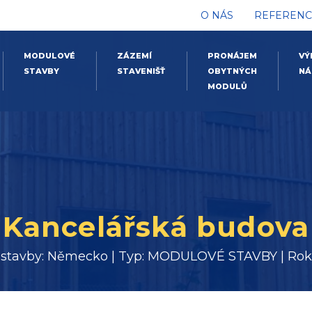
O NÁS
REFERENC
MODULOVÉ
ZÁZEMÍ
PRONÁJEM
VÝ
STAVBY
STAVENIŠŤ
OBYTNÝCH
NÁ
MODULŮ
Kancelářská budova
 stavby: Německo | Typ: MODULOVÉ STAVBY | Rok