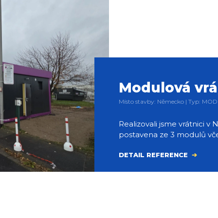
Modulová vrá
Místo stavby: Německo | Typ: MO
Realizovali jsme vrátnici 
postavena ze 3 modulů včet
DETAIL REFERENCE