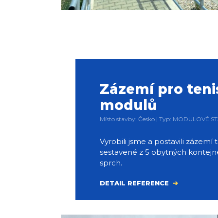
Zázemí pro teni
modulů
Místo stavby: Česko | Typ: MODULOVÉ ST
Vyrobili jsme a postavili zázemí
sestavené z 5 obytných kontejn
sprch.
DETAIL REFERENCE