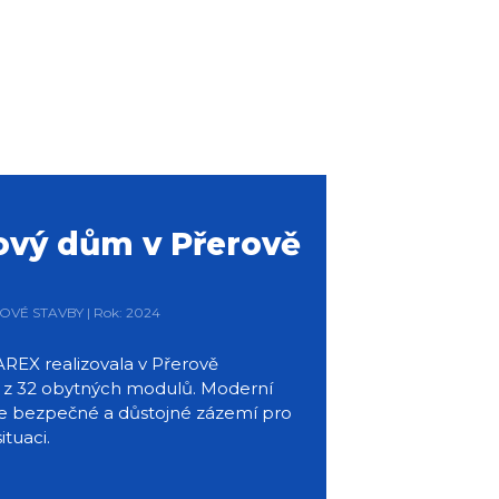
ový dům v Přerově
LOVÉ STAVBY | Rok: 2024
REX realizovala v Přerově
 z 32 obytných modulů. Moderní
je bezpečné a důstojné zázemí pro
ituaci.