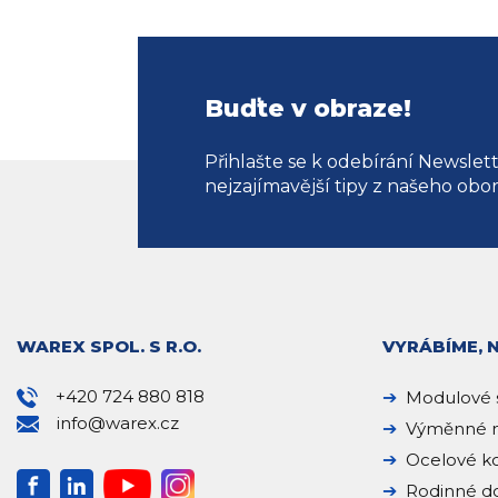
Buďte v obraze!
Přihlašte se k odebírání Newslet
nejzajímavější tipy z našeho obo
WAREX SPOL. S R.O.
VYRÁBÍME, 
+420 724 880 818
Modulové 
info@warex.cz
Výměnné n
Ocelové k
Rodinné 