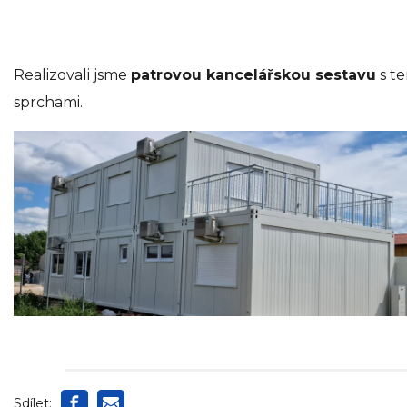
Realizovali jsme
patrovou kancelářskou sestavu
s te
sprchami.
Sdílet: