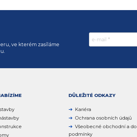
teru, ve kterém zasíláme
ru.
NABÍZÍME
DŮLEŽITÉ ODKAZY
stavby
Kariéra
ástavby
Ochrana osobních údajů
onstrukce
Všeobecné obchodní a do
podmínky
domy