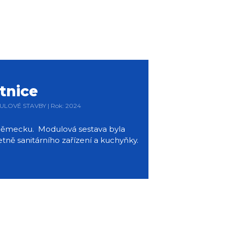
tnice
DULOVÉ STAVBY | Rok: 2024
v Německu. Modulová sestava byla
ně sanitárního zařízení a kuchyňky.