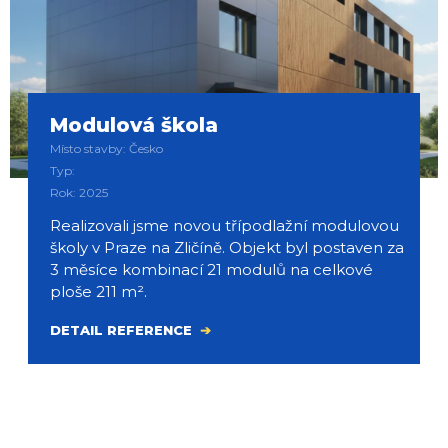
Modulová škola
Místo stavby: Česko
Typ:
Rok: 2025
Realizovali jsme novou třípodlažní modulovou
školy v Praze na Zličíně. Objekt byl postaven za
3 měsíce kombinací 21 modulů na celkové
ploše 211 m².
DETAIL REFERENCE