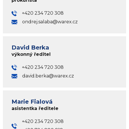
prokurista
+420 234 720 308
ondrej.salaba@warex.cz
David Berka
výkonný ředitel
+420 234 720 308
david.berka@warex.cz
Marie Fialová
asistentka ředitele
+420 234 720 308