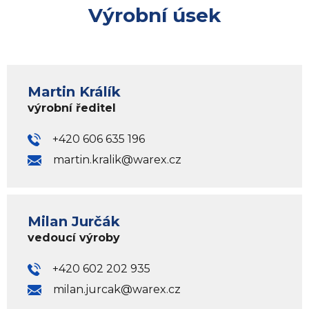
Výrobní úsek
Martin Králík
výrobní ředitel
+420 606 635 196
martin.kralik@warex.cz
Milan Jurčák
vedoucí výroby
+420 602 202 935
milan.jurcak@warex.cz