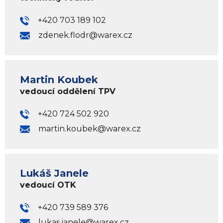
+420 703 189 102
zdenek.flodr@warex.cz
Martin Koubek
vedoucí oddělení TPV
+420 724 502 920
martin.koubek@warex.cz
Lukáš Janele
vedoucí OTK
+420 739 589 376
lukas.janele@warex.cz