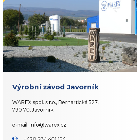
Výrobní závod Javorník
WAREX spol. s r.o., Bernartická 527,
790 70, Javorník
e-mail:
info@warex.cz
+420 584 401 154