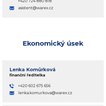
+420 724 880 818
asistent@warex.cz
Ekonomický úsek
Lenka Komůrková
finanční ředitelka
+420 602 675 656
lenka.komurkova@warex.cz