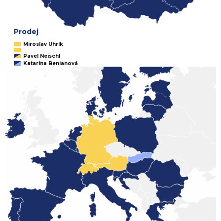
Prodej
Miroslav Uhrík
Pavel Neischl
Katarína Benianová