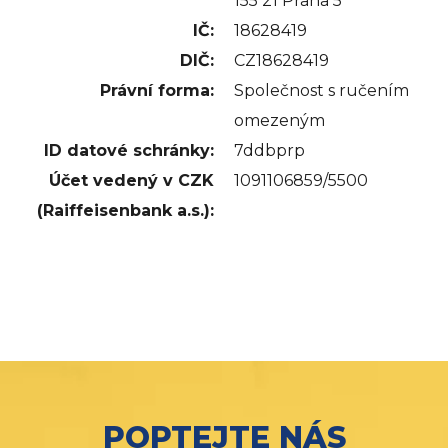
155 21 Praha 5
IČ:
18628419
DIČ:
CZ18628419
Právní forma:
Společnost s ručením
omezeným
ID datové schránky:
7ddbprp
Účet vedený v CZK
1091106859/5500
(Raiffeisenbank a.s.):
POPTEJTE NÁS