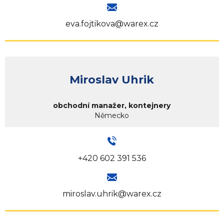
eva.fojtikova@warex.cz
Miroslav Uhrik
obchodní manažer, kontejnery
Německo
+420 602 391 536
miroslav.uhrik@warex.cz