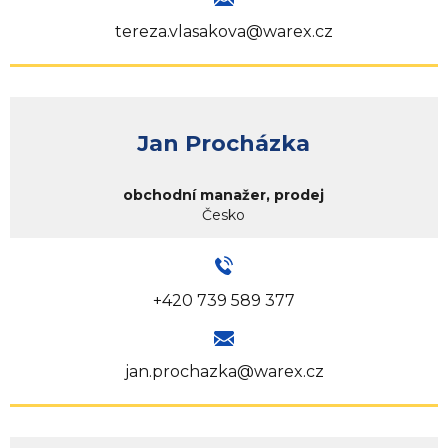
tereza.vlasakova@warex.cz
Jan Procházka
obchodní manažer, prodej
Česko
+420 739 589 377
jan.prochazka@warex.cz