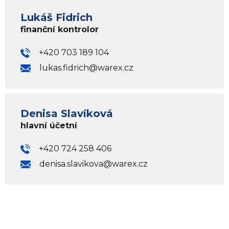
Lukáš Fidrich
finanční kontrolor
+420 703 189 104
lukas.fidrich@warex.cz
Denisa Slavíková
hlavní účetní
+420 724 258 406
denisa.slavikova@warex.cz