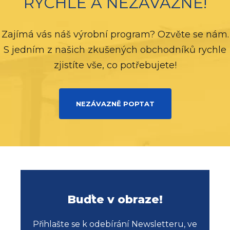
RYCHLE A NEZÁVAZNĚ!
Zajímá vás náš výrobní program? Ozvěte se nám.
S jedním z našich zkušených obchodníků rychle
zjistíte vše, co potřebujete!
NEZÁVAZNĚ POPTAT
Buďte v obraze!
Přihlašte se k odebírání Newsletteru, ve