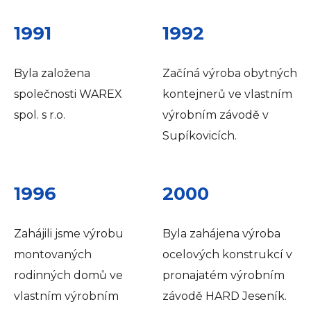
1991
1992
Byla založena
Začíná výroba obytných
společnosti WAREX
kontejnerů ve vlastním
spol. s r.o.
výrobním závodě v
Supíkovicích.
1996
2000
Zahájili jsme výrobu
Byla zahájena výroba
montovaných
ocelových konstrukcí v
rodinných domů ve
pronajatém výrobním
vlastním výrobním
závodě HARD Jeseník.