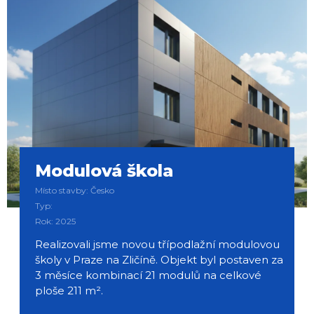
Modulová škola
Místo stavby: Česko
Typ:
Rok: 2025
Realizovali jsme novou třípodlažní modulovou
školy v Praze na Zličíně. Objekt byl postaven za
3 měsíce kombinací 21 modulů na celkové
ploše 211 m².