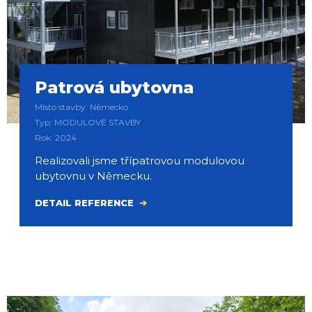
Patrová ubytovna
Místo stavby: Německo
Typ: MODULOVÉ STAVBY
Rok: 2024
Realizovali jsme třípatrovou modulovou
ubytovnu v Německu.
DETAIL REFERENCE