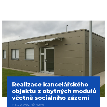
Realizace kancelářského
objektu z obytných modulů
včetně sociálního zázemí
Místo stavby: Německo