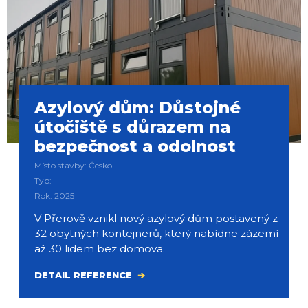
Azylový dům: Důstojné
útočiště s důrazem na
bezpečnost a odolnost
Místo stavby: Česko
Typ:
Rok: 2025
V Přerově vznikl nový azylový dům postavený z
32 obytných kontejnerů, který nabídne zázemí
až 30 lidem bez domova.
DETAIL REFERENCE