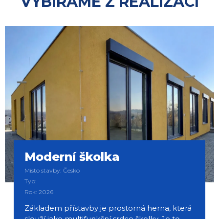
VYBÍRÁME Z REALIZACÍ
Moderní školka
Místo stavby: Česko
Typ:
Rok: 2026
Základem přístavby je prostorná herna, která
slouží jako multifunkční srdce školky. Je to