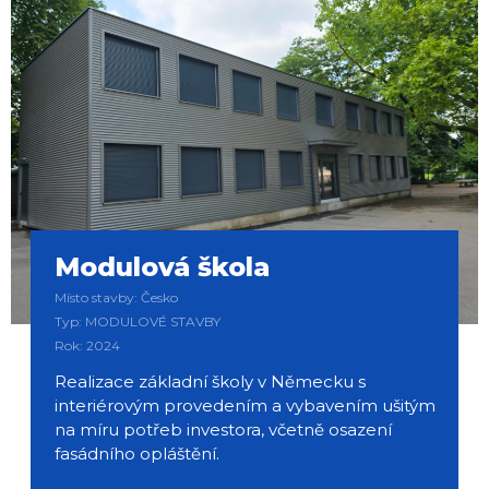
Modulová škola
Místo stavby: Česko
Typ: MODULOVÉ STAVBY
Rok: 2024
Realizace základní školy v Německu s
interiérovým provedením a vybavením ušitým
na míru potřeb investora, včetně osazení
fasádního opláštění.