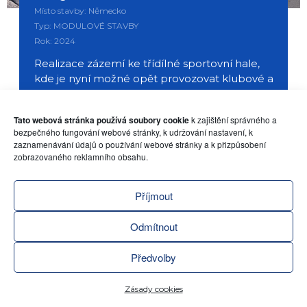
Místo stavby: Německo
Typ: MODULOVÉ STAVBY
Rok: 2024
Realizace zázemí ke třídílné sportovní hale,
kde je nyní možné opět provozovat klubové a
školní sporty ve městě Albstadt.
Tato webová stránka používá soubory cookie
k zajištění správného a
DETAIL REFERENCE
bezpečného fungování webové stránky, k udržování nastavení, k
zaznamenávání údajů o používání webové stránky a k přizpůsobení
zobrazovaného reklamního obsahu.
Příjmout
Odmítnout
Předvolby
Zásady cookies