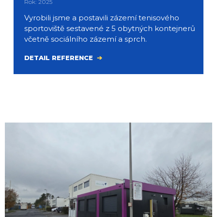
Rok: 2025
Vyrobili jsme a postavili zázemí tenisového
sportoviště sestavené z 5 obytných kontejnerů
včetně sociálního zázemí a sprch.
DETAIL REFERENCE