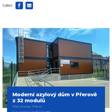
Sdílet:
Moderní azylový dům v Přerově
z 32 modulů
Místo stavby: Přerov
Typ: MODULOVÉ STAVBY