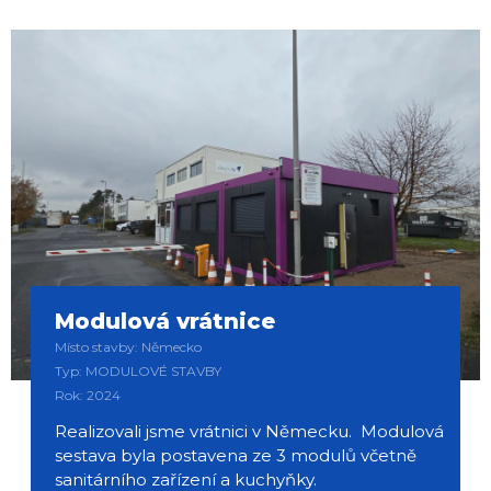
Modulová vrátnice
Místo stavby: Německo
Typ: MODULOVÉ STAVBY
Rok: 2024
Realizovali jsme vrátnici v Německu. Modulová
sestava byla postavena ze 3 modulů včetně
sanitárního zařízení a kuchyňky.