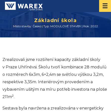
Základní škola
Místo stavby: Česko | Typ: MODULOVÉ STAVBY | Rok: 2022
Zrealizovali jsme rozšíření kapacity základní školy
v Praze Uhříněvsi. Školu tvoří kombinace 28 modulů
o rozměrech 6x3m, 6×2,4m se světlou výškou 3,2m,
respektive 3,35m. Interiérovým provedením a
vybavením ušitým na míru potřeb investora na ploše
2
211m
.
Sestava byla navržena a zrealizována v energeticky