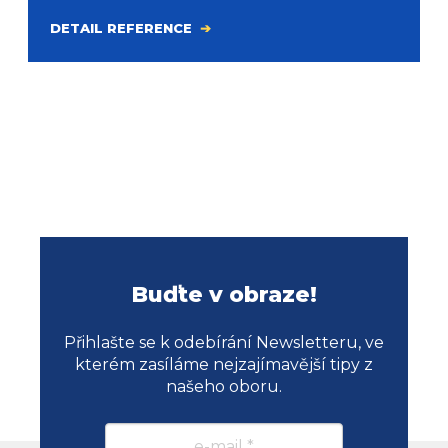
DETAIL REFERENCE
Buďte v obraze!
Přihlašte se k odebírání Newsletteru, ve
kterém zasíláme nejzajímavější tipy z
našeho oboru.