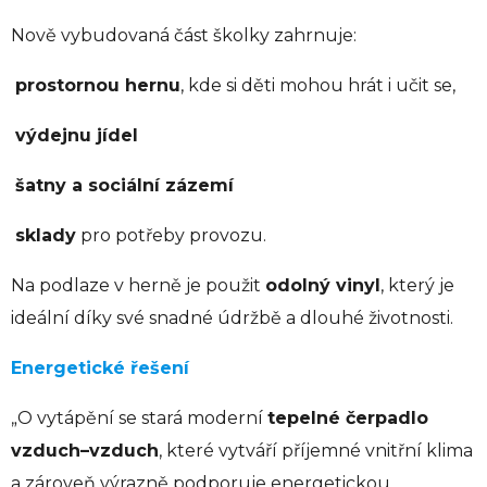
Nově vybudovaná část školky zahrnuje:
prostornou hernu
, kde si děti mohou hrát i učit se,
výdejnu jídel
šatny a sociální zázemí
sklady
pro potřeby provozu.
Na podlaze v herně je použit
odolný vinyl
, který je
ideální díky své snadné údržbě a dlouhé životnosti.
Energetické řešení
„O vytápění se stará moderní
tepelné čerpadlo
vzduch–vzduch
, které vytváří příjemné vnitřní klima
a zároveň výrazně podporuje energetickou