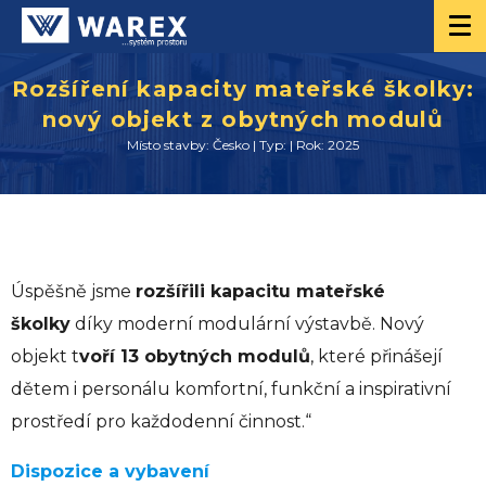
Rozšíření kapacity mateřské školky:
nový objekt z obytných modulů
Místo stavby: Česko | Typ: | Rok: 2025
Úspěšně jsme
rozšířili kapacitu mateřské
školky
díky moderní modulární výstavbě. Nový
objekt t
voří 13 obytných modulů
, které přinášejí
dětem i personálu komfortní, funkční a inspirativní
prostředí pro každodenní činnost.“
Dispozice a vybavení