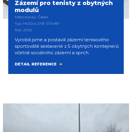
Zázemí pro tenisty z obytných
modulů
Místo stavby: Česko
Typ: MODULOVÉ STAVBY
Rok: 2025
Vyrobili jsme a postavili zázemí tenisového
sportoviště sestavené z 5 obytných kontejnerů
včetně sociálního zázemí a sprch.
DETAIL REFERENCE