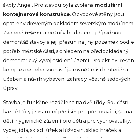
školy Angel. Pro stavbu byla zvolena
modulární
kontejnerová konstrukce
. Obvodové stěny jsou
opatřeny dřevěným obkladem severským modřínem.
Zvolené
řešení
umožní v budoucnu případnou
demontáž stavby a její přesun na jiný pozemek podle
potřeb městské části, s ohledem na předpokládaný
demografický vývoj osídlení území. Projekt byl řešen
komplexně, jeho součástí je rovněž návrh interiéru
učeben a návrh vybavení zahrady, včetně sadových
úprav.
Stavba je funkčně rozdělena na dvě třídy. Součástí
každé třídy je vstupní předsíň pro přezouvání, šatna
dětí, hygienické zázemí pro děti a pro vychovatelky,
výdej jídla, sklad lůžek a lůžkovin, sklad hraček a