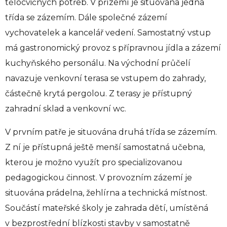
tělocvičných potřeb. V přízemí je situována jedna
třída se zázemím. Dále společné zázemí
vychovatelek a kancelář vedení. Samostatný vstup
má gastronomický provoz s přípravnou jídla a zázemí
kuchyňského personálu. Na východní průčelí
navazuje venkovní terasa se vstupem do zahrady,
částečně krytá pergolou. Z terasy je přístupný
zahradní sklad a venkovní wc.
V prvním patře je situována druhá třída se zázemím.
Z ní je přístupná ještě menší samostatná učebna,
kterou je možno využít pro specializovanou
pedagogickou činnost. V provozním zázemí je
situována prádelna, žehlírna a technická místnost.
Součástí mateřské školy je zahrada dětí, umístěná
v bezprostřední blízkosti stavby v samostatně