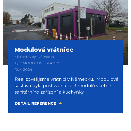
Modulová vrátnice
Místo stavby: Německo
Typ: MODULOVÉ STAVBY
Rok: 2024
Realizovali jsme vrátnici v Německu. Modulová
sestava byla postavena ze 3 modulů včetně
sanitárního zařízení a kuchyňky.
DETAIL REFERENCE