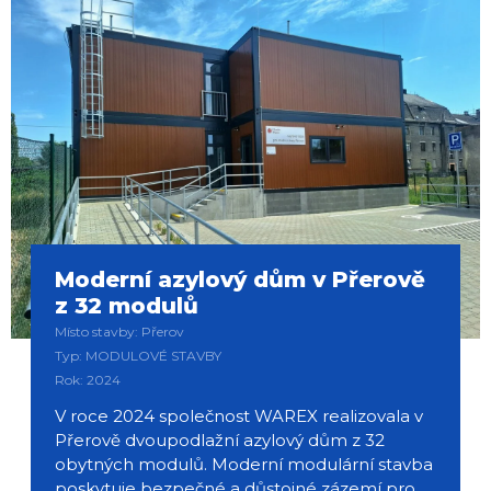
Moderní azylový dům v Přerově
z 32 modulů
Místo stavby: Přerov
Typ: MODULOVÉ STAVBY
Rok: 2024
V roce 2024 společnost WAREX realizovala v
Přerově dvoupodlažní azylový dům z 32
obytných modulů. Moderní modulární stavba
poskytuje bezpečné a důstojné zázemí pro