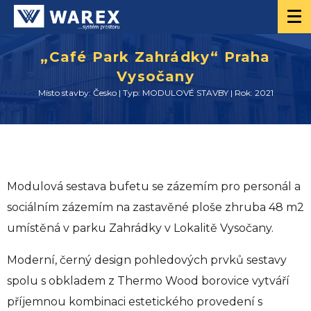
„Café Park Zahrádky“ Praha
Vysočany
Místo stavby: Česko | Typ: MODULOVÉ STAVBY | Rok: 2021
Modulová sestava bufetu se zázemím pro personál a
sociálním zázemím na zastavěné ploše zhruba 48 m2
umístěná v parku Zahrádky v Lokalitě Vysočany.
Moderní, černý design pohledových prvků sestavy
spolu s obkladem z Thermo Wood borovice vytváří
příjemnou kombinaci estetického provedení s