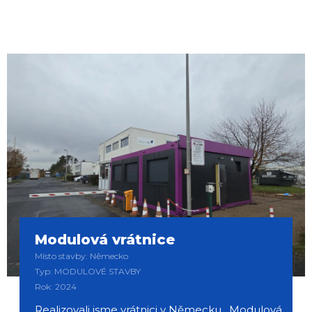
Modulová vrátnice
Místo stavby: Německo
Typ: MODULOVÉ STAVBY
Rok: 2024
Realizovali jsme vrátnici v Německu. Modulová