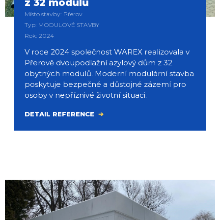
z 32 modulů
Místo stavby: Přerov
Typ: MODULOVÉ STAVBY
Rok: 2024
V roce 2024 společnost WAREX realizovala v
Přerově dvoupodlažní azylový dům z 32
obytných modulů. Moderní modulární stavba
poskytuje bezpečné a důstojné zázemí pro
osoby v nepříznivé životní situaci.
DETAIL REFERENCE