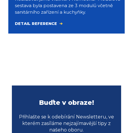
sestava byla postavena ze 3 modulů včetně
sanitárního zařízení a kuchyňky.
DETAIL REFERENCE
Buďte v obraze!
Přihlašte se k odebírání Newsletteru, ve
kterém zasíláme nejzajímavější tipy z
našeho oboru.