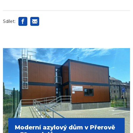
Sdílet:
Moderní azylový dům v Přerově