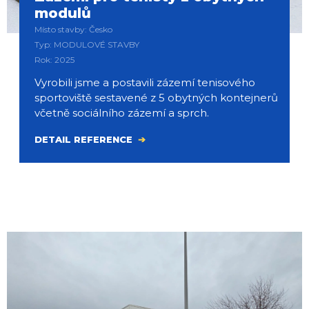
modulů
Místo stavby: Česko
Typ: MODULOVÉ STAVBY
Rok: 2025
Vyrobili jsme a postavili zázemí tenisového
sportoviště sestavené z 5 obytných kontejnerů
včetně sociálního zázemí a sprch.
DETAIL REFERENCE