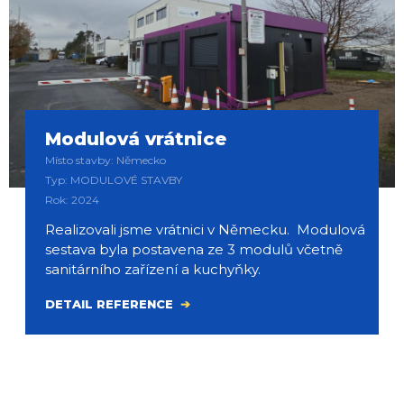
Modulová vrátnice
Místo stavby: Německo
Typ: MODULOVÉ STAVBY
Rok: 2024
Realizovali jsme vrátnici v Německu. Modulová
sestava byla postavena ze 3 modulů včetně
sanitárního zařízení a kuchyňky.
DETAIL REFERENCE