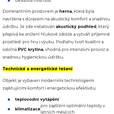
úklidová místnost
Dominantním prostorem je
herna
, která byla
navržena s důrazem na akustický komfort a snadnou
údržbu. Je zde instalován
akustický podhled
, který
přispívá ke snížení hlukové zátěže a vytváří příjemné
prostředí pro hru i výuku. Podlahu tvoří kvalitní a
odolná
PVC krytina
, vhodná pro intenzivní provoz a
snadnou hygienickou údržbu.
Technické a energetické řešení
Objekt je vybaven moderními technologiemi
zajišťujícími komfort i energetickou efektivitu:
teplovodní vytápění
pro zajištění optimální teploty v
klimatizace
letních měsících