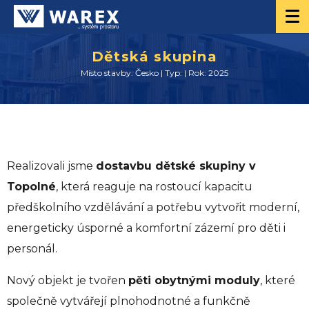
Dětská skupina
Místo stavby: Česko | Typ: | Rok: 2025
Realizovali jsme
dostavbu dětské skupiny v
Topolné
, která reaguje na rostoucí kapacitu
předškolního vzdělávání a potřebu vytvořit moderní,
energeticky úsporné a komfortní zázemí pro děti i
personál.
Nový objekt je tvořen
pěti obytnými moduly
, které
společně vytvářejí plnohodnotné a funkčně