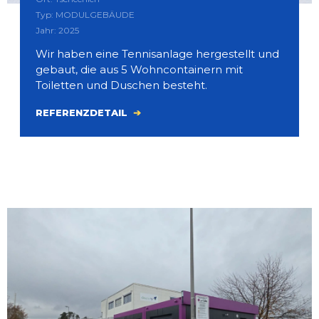
Typ: MODULGEBÄUDE
Jahr: 2025
Wir haben eine Tennisanlage hergestellt und
gebaut, die aus 5 Wohncontainern mit
Toiletten und Duschen besteht.
REFERENZDETAIL