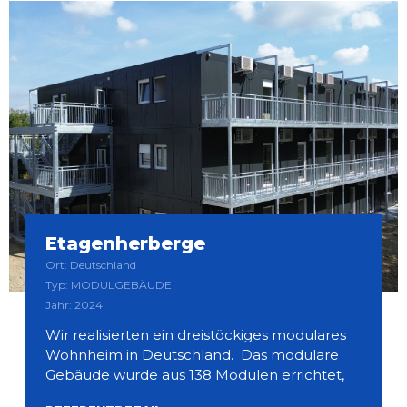
Etagenherberge
Ort: Deutschland
Typ: MODULGEBÄUDE
Jahr: 2024
Wir realisierten ein dreistöckiges modulares
Wohnheim in Deutschland. Das modulare
Gebäude wurde aus 138 Modulen errichtet,