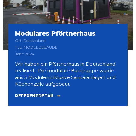
Modulares Pförtnerhaus
Ort: Deutschland
Typ: MODULGEBÄUDE
Jahr: 2024
Wir haben ein Pförtnerhaus in Deutschland
realisiert. Die modulare Baugruppe wurde
aus 3 Modulen inklusive Sanitäranlagen und
Küchenzeile aufgebaut.
REFERENZDETAIL