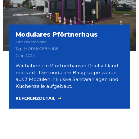
Modulares Pförtnerhaus
Ort: Deutschland
Typ: MODULGEBÄUDE
Jahr: 2024
Wir haben ein Pförtnerhaus in Deutschland
realisiert. Die modulare Baugruppe wurde
aus 3 Modulen inklusive Sanitäranlagen und
Küchenzeile aufgebaut.
REFERENZDETAIL