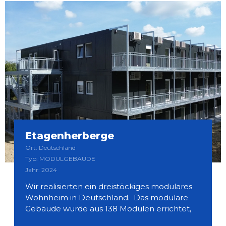
Etagenherberge
Ort: Deutschland
Typ: MODULGEBÄUDE
Jahr: 2024
Wir realisierten ein dreistöckiges modulares
Wohnheim in Deutschland. Das modulare
Gebäude wurde aus 138 Modulen errichtet,