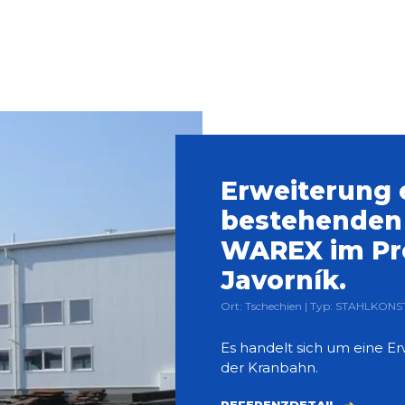
Erweiterung 
bestehenden 
WAREX im Pr
Javorník.
Ort: Tschechien | Typ: STAHLKON
Es handelt sich um eine Er
der Kranbahn.
REFERENZDETAIL