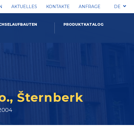
N
AKTUELLES
KONTAKTE
ANFRAGE
DE
CHSELAUFBAUTEN
PRODUKTKATALOG
o., Šternberk
 2004