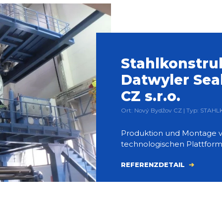
Stahlkonstru
Datwyler Sea
CZ s.r.o.
Ort: Nový Bydžov CZ | Typ: STAH
Produktion und Montage 
technologischen Plattform
REFERENZDETAIL