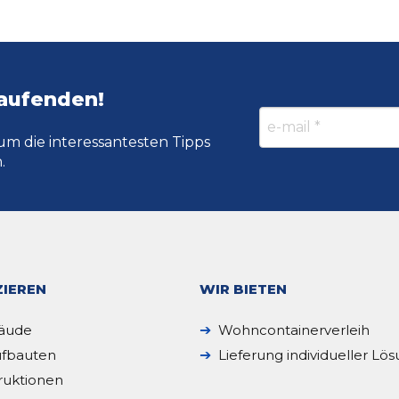
Laufenden!
um die interessantesten Tipps
.
IEREN
WIR BIETEN
äude
Wohncontainerverleih
fbauten
Lieferung individueller Lö
ruktionen