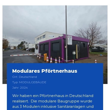
Modulares Pförtnerhaus
Ort: Deutschland
Typ: MODULGEBÄUDE
Jahr: 2024
Wir haben ein Pförtnerhaus in Deutschland
realisiert. Die modulare Baugruppe wurde
aus 3 Modulen inklusive Sanitäranlagen und