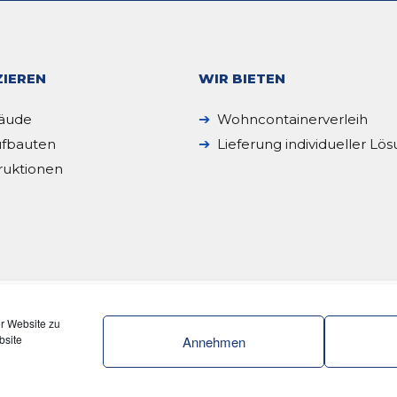
IEREN
WIR BIETEN
äude
Wohncontainerverleih
fbauten
Lieferung individueller Lö
ruktionen
er Website zu
bsite
Annehmen