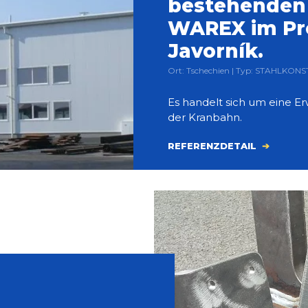
bestehenden 
WAREX im Pr
Javorník.
Ort: Tschechien | Typ: STAHLKON
Es handelt sich um eine Er
der Kranbahn.
REFERENZDETAIL