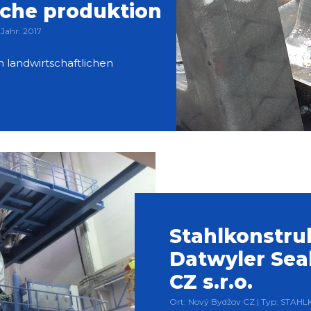
iche produktion
Jahr: 2017
 landwirtschaftlichen
Stahlkonstru
Datwyler Sea
CZ s.r.o.
Ort: Nový Bydžov CZ | Typ: STAH