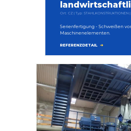
landwirtschaftl
Ort: CZ | Typ: STAHLKONSTRUKTIONEN | 
Serienfertigung - Schweißen von
Maschinenelementen.
REFERENZDETAIL