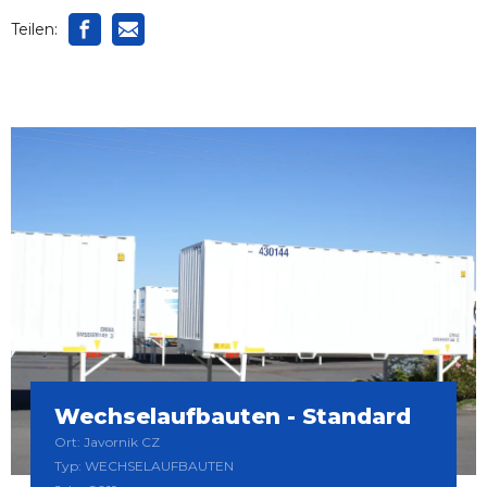
Teilen:
Wechselaufbauten - Standard
Ort: Javornik CZ
Typ: WECHSELAUFBAUTEN