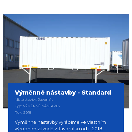
Výměnné nástavby - Standard
Místo stavby: Javorník
Typ: VÝMĚNNÉ NÁSTAVBY
Rok: 2018
Výměnné nástavby vyrábíme ve vlastním
výrobním závodě v Javorníku od r. 2018.