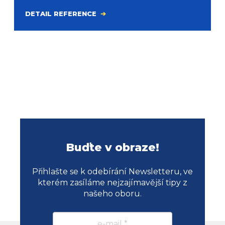
DETAIL REFERENCE
Buďte v obraze!
Přihlašte se k odebírání Newsletteru, ve
kterém zasíláme nejzajímavější tipy z
našeho oboru.