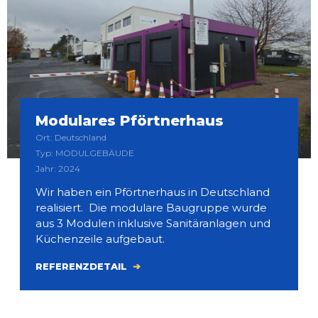
Modulares Pförtnerhaus
Ort: Deutschland
Typ: MODULGEBÄUDE
Jahr: 2024
Wir haben ein Pförtnerhaus in Deutschland
realisiert. Die modulare Baugruppe wurde
aus 3 Modulen inklusive Sanitäranlagen und
Küchenzeile aufgebaut.
REFERENZDETAIL