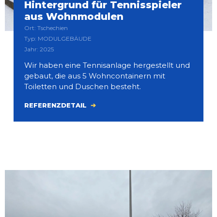
Hintergrund für Tennisspieler
aus Wohnmodulen
Ort: Tschechien
Typ: MODULGEBÄUDE
Jahr: 2025
Wir haben eine Tennisanlage hergestellt und
gebaut, die aus 5 Wohncontainern mit
Toiletten und Duschen besteht.
REFERENZDETAIL