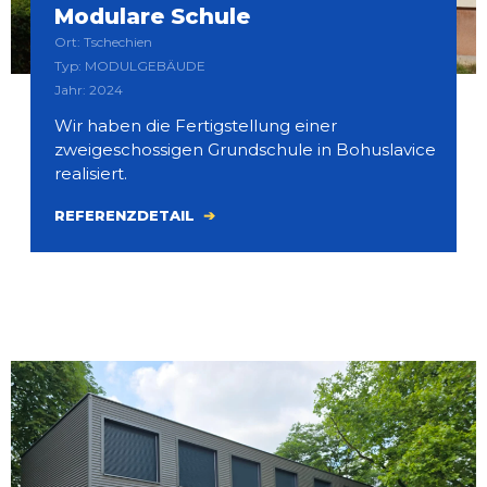
Modulare Schule
Ort: Tschechien
Typ: MODULGEBÄUDE
Jahr: 2024
Wir haben die Fertigstellung einer
zweigeschossigen Grundschule in Bohuslavice
realisiert.
REFERENZDETAIL