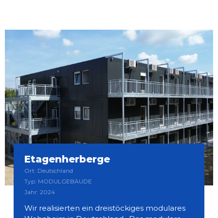
Etagenherberge
Ort: Deutschland
Typ: MODULGEBÄUDE
Jahr: 2024
Wir realisierten ein dreistöckiges modulares