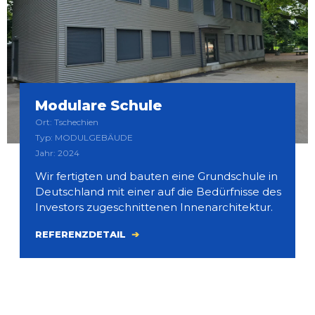
Modulare Schule
Ort: Tschechien
Typ: MODULGEBÄUDE
Jahr: 2024
Wir fertigten und bauten eine Grundschule in
Deutschland mit einer auf die Bedürfnisse des
Investors zugeschnittenen Innenarchitektur.
REFERENZDETAIL