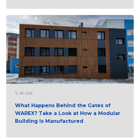
12. 06. 2026
What Happens Behind the Gates of
WAREX? Take a Look at How a Modular
Building Is Manufactured