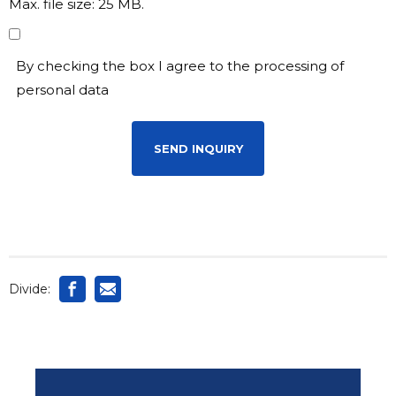
Max. file size: 25 MB.
By
checking
By checking the box I agree to the processing of
the
personal data
box
I
agree
to
the
processing
of
personal
data
Divide:
*