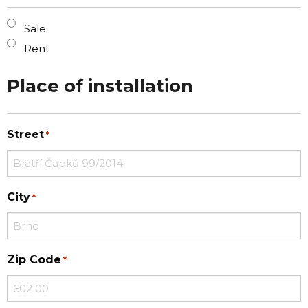
I'm
Sale
interested
Rent
in
Place of installation
Street
*
City
*
Zip Code
*