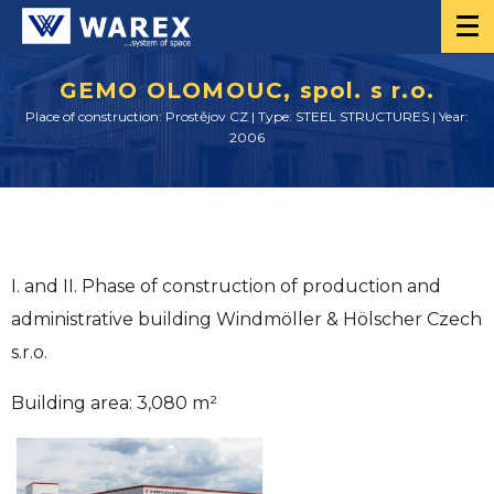
GEMO OLOMOUC, spol. s r.o.
Place of construction: Prostějov CZ | Type: STEEL STRUCTURES | Year:
2006
I. and II. Phase of construction of production and
administrative building Windmöller & Hölscher Czech
s.r.o.
Building area: 3,080 m²