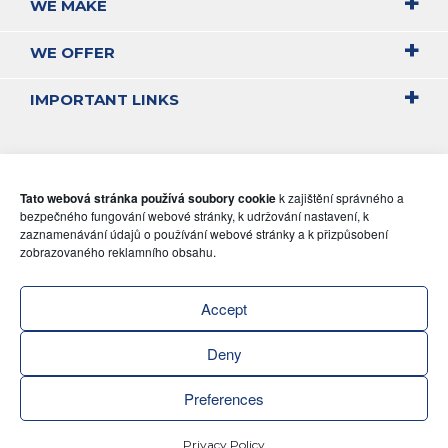
WE MAKE
WE OFFER
IMPORTANT LINKS
Tato webová stránka používá soubory cookie
k zajištění správného a
bezpečného fungování webové stránky, k udržování nastavení, k
zaznamenávání údajů o používání webové stránky a k přizpůsobení
zobrazovaného reklamního obsahu.
Accept
Deny
Preferences
Privacy Policy
ZENI