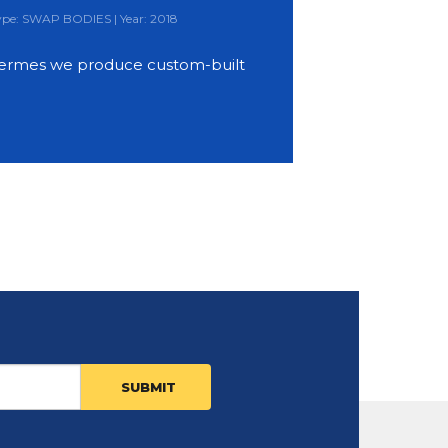
Type: SWAP BODIES | Year: 2018
ermes we produce custom-built