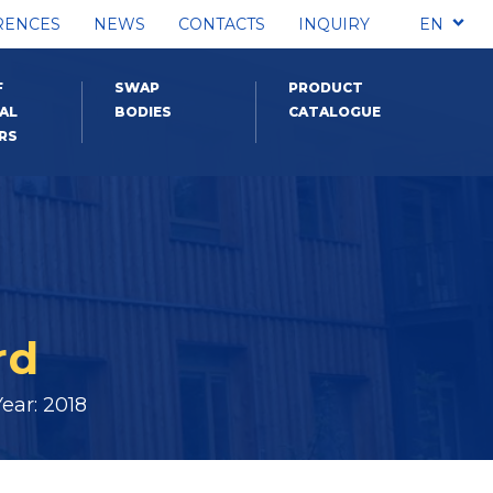
RENCES
NEWS
CONTACTS
INQUIRY
EN
F
SWAP
PRODUCT
AL
BODIES
CATALOGUE
RS
rd
ear: 2018