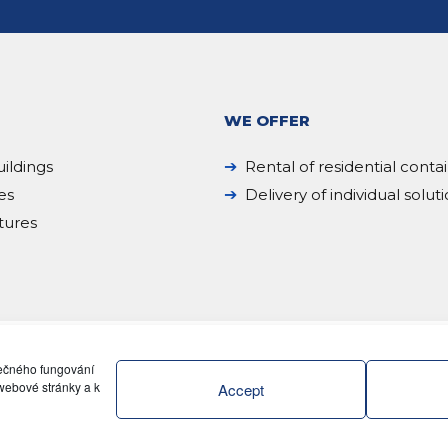
WE OFFER
ildings
Rental of residential conta
es
Delivery of individual solut
tures
pečného fungování
webové stránky a k
Accept