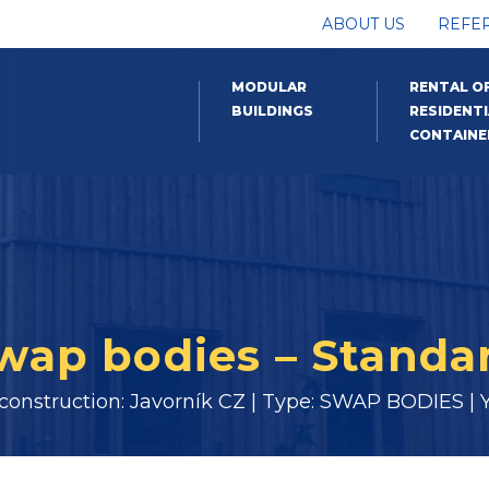
ABOUT US
REFE
MODULAR
RENTAL O
BUILDINGS
RESIDENTI
CONTAINE
wap bodies – Standa
 construction: Javorník CZ | Type: SWAP BODIES | Y