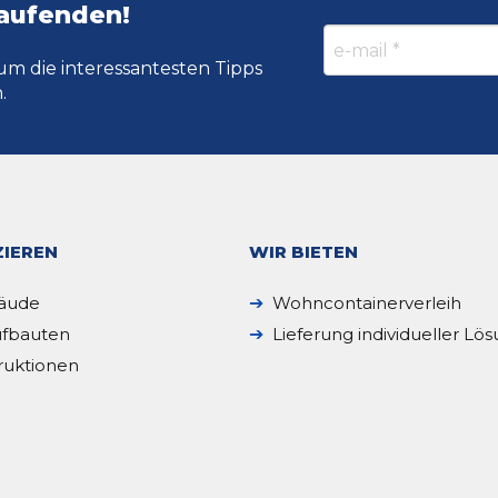
Laufenden!
um die interessantesten Tipps
.
IEREN
WIR BIETEN
äude
Wohncontainerverleih
fbauten
Lieferung individueller Lö
ruktionen