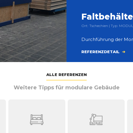
Faltbehälte
Ort: Tschechien | Typ: MODU
Durchführung der Mon
REFERENZDETAIL
ALLE REFERENZEN
Weitere Tipps für modulare Gebäude