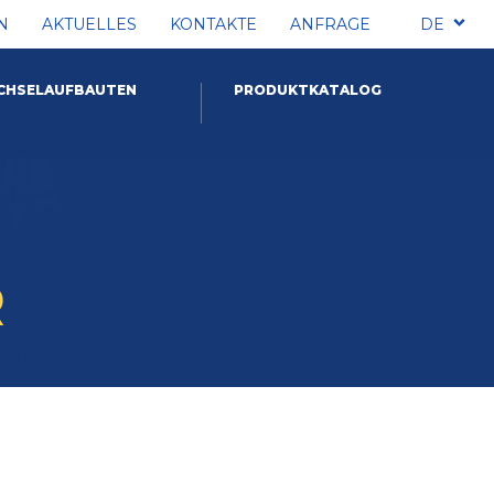
N
AKTUELLES
KONTAKTE
ANFRAGE
DE
CHSELAUFBAUTEN
PRODUKTKATALOG
R