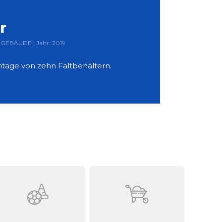
r
LGEBÄUDE | Jahr: 2019
tage von zehn Faltbehältern.