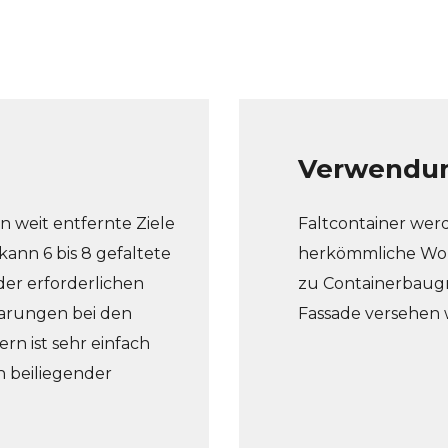
Verwendun
n weit entfernte Ziele
Faltcontainer wer
ann 6 bis 8 gefaltete
herkömmliche Wohn
er erforderlichen
zu Containerbaug
parungen bei den
Fassade versehen
rn ist sehr einfach
 beiliegender