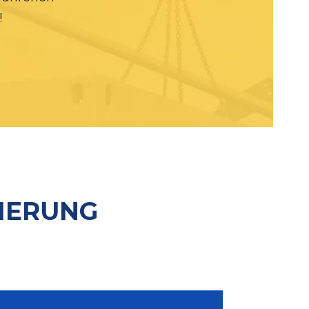
!
SIERUNG