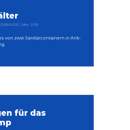
lter
LGEBÄUDE | Jahr: 2019
 von zwei Sanitärcontainern in Anti-
ng.
en für das
mp