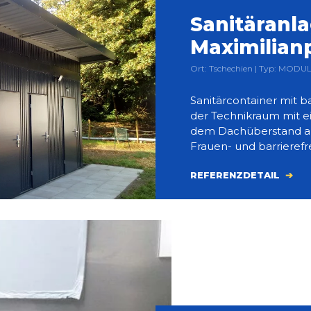
Sanitäranla
Maximilian
Ort: Tschechien | Typ: MODU
Sanitärcontainer mit b
der Technikraum mit 
dem Dachüberstand als
Frauen- und barrierefre
REFERENZDETAIL