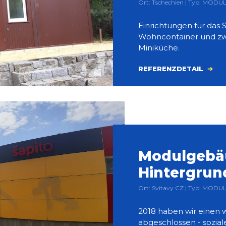
Ort: Tschechien | Typ: MODU
Einrichtungen für da
Wohncontainer und zwei
Miniküche.
REFERENZDETAIL
Modulgebäu
Hintergrund
Ort: Svitavy CZ | Typ: MODU
2018 haben wir einen
abgeschlossen - soziale