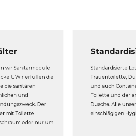
lter
Standardis
n wir Sanitärmodule
Standardisierte L
kelt. Wir erfüllen die
Frauentoilette, Du
e die sanitären
und auch Containe
nlichen und
Toilette und der a
wendungszweck. Der
Dusche. Alle unser
r mit Toilette
einschlägigen Hyg
Waschraum oder nur um