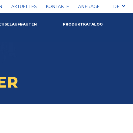
N
AKTUELLES
KONTAKTE
ANFRAGE
DE
CHSELAUFBAUTEN
PRODUKTKATALOG
ER