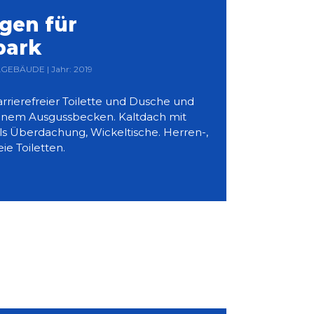
gen für
park
LGEBÄUDE | Jahr: 2019
arrierefreier Toilette und Dusche und
einem Ausgussbecken. Kaltdach mit
 Überdachung, Wickeltische. Herren-,
ie Toiletten.