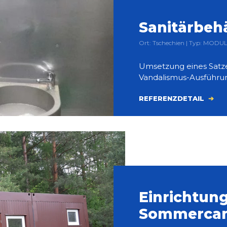
Sanitärbehä
Ort: Tschechien | Typ: MODU
Umsetzung eines Satzes
Vandalismus-Ausführu
REFERENZDETAIL
Einrichtung
Sommerca