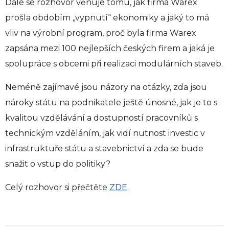
Dále se rozhovor věnuje tomu, jak firma Warex
prošla obdobím „vypnutí“ ekonomiky a jaký to má
vliv na výrobní program, proč byla firma Warex
zapsána mezi 100 nejlepších českých firem a jaká je
spolupráce s obcemi při realizaci modulárních staveb.
Neméně zajímavé jsou názory na otázky, zda jsou
nároky státu na podnikatele ještě únosné, jak je to s
kvalitou vzdělávání a dostupností pracovníků s
technickým vzděláním, jak vidí nutnost investic v
infrastruktuře státu a stavebnictví a zda se bude
snažit o vstup do politiky?
Celý rozhovor si přečtěte
ZDE
.